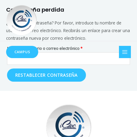
Ir
Obligatorio
Contraseña perdida
al
contenido
¿Perdiste tu contraseña? Por favor, introduce tu nombre de
usuario o correo electrónico. Recibirás un enlace para crear una
contraseña nueva por correo electrónico.
MAI
Nombre de usuario o correo electrónico
*
CAMPUS
MEN
RESTABLECER CONTRASEÑA