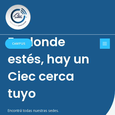
Ir
al
contenido
En donde
MAI
CAMPUS
MEN
estés, hay un
Ciec cerca
tuyo
Encontrá todas nuestras sedes.