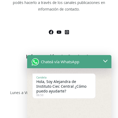
podés hacerlo a través de los canales publicaciones en
información de contacto.
Información de Contacto
Chateá vía WhatsApp
Asesoras Educativas
Lunes a sábados de 9.00 a 13:00 hs
Candela
Hola, Soy Alejandra de
WhatsApp:
+54 9 11 2475-9699
Instituto Ciec Central ¿Cómo
puedo ayudarte?
Lunes a Viernes 15:00 a 21:00 hs –
WhatsApp:
+54 9 3416
06:50
91-9167
Email de Consultas Generales :
institutociecargentina@gmail.com