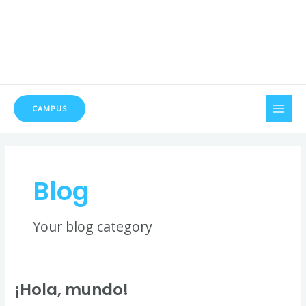
Ir
al
contenido
MAI
CAMPUS
MEN
Blog
Your blog category
¡Hola, mundo!
¡Hola,
mundo!