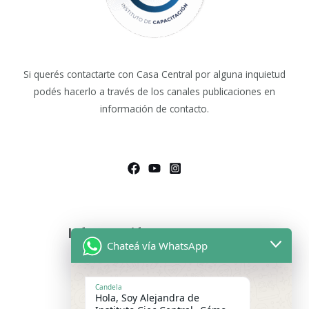
Si querés contactarte con Casa Central por alguna inquietud
podés hacerlo a través de los canales publicaciones en
información de contacto.
Información de Contacto
Chateá vía WhatsApp
Asesoras Educativas
Lunes a sábados de 9.00 a 13:00 hs
Candela
Hola, Soy Alejandra de
WhatsApp:
+54 9 11 2475-9699