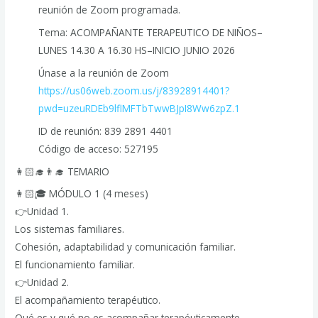
reunión de Zoom programada.
Tema: ACOMPAÑANTE TERAPEUTICO DE NIÑOS–
LUNES 14.30 A 16.30 HS–INICIO JUNIO 2026
Únase a la reunión de Zoom
https://us06web.zoom.us/j/83928914401?
pwd=uzeuRDEb9lflMFTbTwwBJpI8Ww6zpZ.1
ID de reunión: 839 2891 4401
Código de acceso: 527195
👩🏻‍🎓👨‍🎓 TEMARIO
👩🏻🎓 MÓDULO 1 (4 meses)
👉Unidad 1.
Los sistemas familiares.
Cohesión, adaptabilidad y comunicación familiar.
El funcionamiento familiar.
👉Unidad 2.
El acompañamiento terapéutico.
Qué es y qué no es acompañar terapéuticamente.