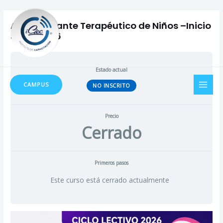
Ir
al
Acompañante Terapéutico de Niños –Inicio
contenido
Junio 2026
Estado actual
MAI
CAMPUS
NO INSCRITO
MEN
Precio
Cerrado
Primeros pasos
Este curso está cerrado actualmente