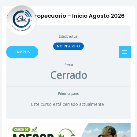
Ir
al
Asesor Agropecuario – Inicio Agosto 2026
contenido
Estado actual
MAI
NO INSCRITO
CAMPUS
MEN
Precio
Cerrado
Primeros pasos
Este curso está cerrado actualmente