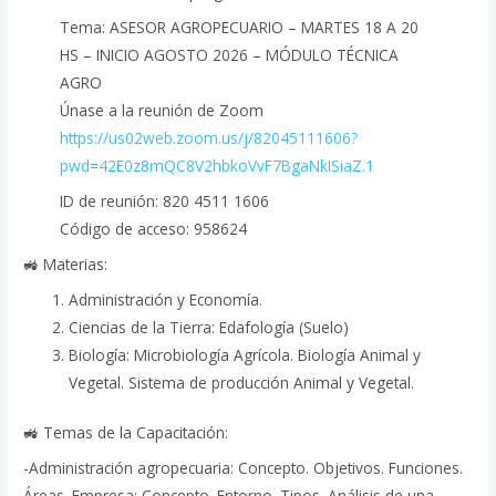
Tema: ASESOR AGROPECUARIO – MARTES 18 A 20
HS – INICIO AGOSTO 2026 – MÓDULO TÉCNICA
AGRO
Únase a la reunión de Zoom
https://us02web.zoom.us/j/82045111606?
pwd=42E0z8mQC8V2hbkoVvF7BgaNkISiaZ.1
ID de reunión: 820 4511 1606
Código de acceso: 958624
🚜 Materias:
Administración y Economía.
Ciencias de la Tierra: Edafología (Suelo)
Biología: Microbiología Agrícola. Biología Animal y
Vegetal. Sistema de producción Animal y Vegetal.
🚜 Temas de la Capacitación:
-Administración agropecuaria: Concepto. Objetivos. Funciones.
Áreas. Empresa: Concepto. Entorno. Tipos. Análisis de una