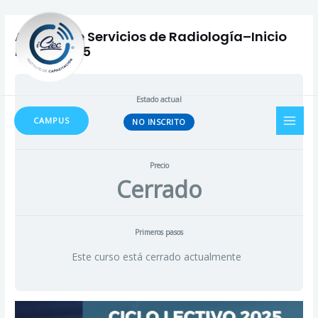
Ir
al
Auxiliar de Servicios de Radiología–Inicio
contenido
Marzo 2025
Estado actual
MAI
CAMPUS
NO INSCRITO
MEN
Precio
Cerrado
Primeros pasos
Este curso está cerrado actualmente