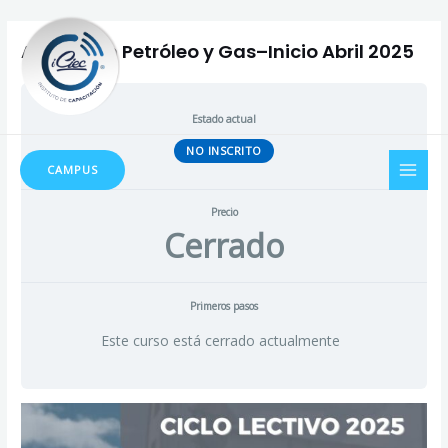
Ir
al
Auxiliar en Petróleo y Gas–Inicio Abril 2025
contenido
Estado actual
MAI
NO INSCRITO
CAMPUS
MEN
Precio
Cerrado
Primeros pasos
Este curso está cerrado actualmente