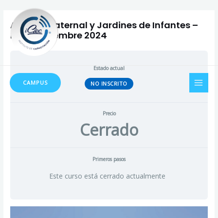
Ir
al
Auxiliar Maternal y Jardines de Infantes –
contenido
Inicio Diciembre 2024
Estado actual
MAI
CAMPUS
NO INSCRITO
MEN
Precio
Cerrado
Primeros pasos
Este curso está cerrado actualmente