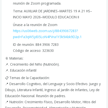
reunión de Zoom programada.
Tema: AUXILIAR DE JARDINES–MARTES 19 A 21 HS–
INCIO MAYO 2026–MODULO EDUCACION II
Únase a la reunión de Zoom
https://us06web.zoom.us/j/88439067283?
pwd=Fa3qW5jd05LoN4PVra1Y3k9Abk9D2p.1
ID de reunión: 884 3906 7283
Código de acceso: 323630
📎 Materias:
📌. Crecimiento del Niño (Nutrición).
📌. Educación infantil
📋 Temas de la Capacitación:
📍 Desarrollo Cognitivo, del Lenguaje y Socio Efectivo. Juego y
Dibujo, Literatura Infantil, Ingreso al Jardín de Infantes, Ley de
Educación Nacional. Reunión de padres.
📍 Nutrición: Crecimiento Físico, Desarrollo Motor, Hitos del
Desarrollo. Psicomotricidad, Alimentación y Nutrición