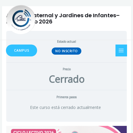
Ir
al
Auxiliar Maternal y Jardines de Infantes–
contenido
Inicio Mayo 2026
Estado actual
MAI
CAMPUS
NO INSCRITO
MEN
Precio
Cerrado
Primeros pasos
Este curso está cerrado actualmente