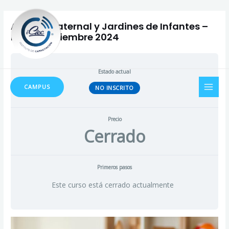
Ir
al
Auxiliar Maternal y Jardines de Infantes –
contenido
Inicio Septiembre 2024
Estado actual
MAI
CAMPUS
NO INSCRITO
MEN
Precio
Cerrado
Primeros pasos
Este curso está cerrado actualmente