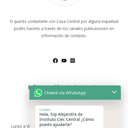
Si querés contactarte con Casa Central por alguna inquietud
podés hacerlo a través de los canales publicaciones en
información de contacto.
Información de Contacto
Chateá vía WhatsApp
Asesoras Educativas
Lunes a sábados de 9.00 a 13:00 hs
Candela
Hola, Soy Alejandra de
WhatsApp:
+54 9 11 2475-9699
Instituto Ciec Central ¿Cómo
puedo ayudarte?
Lunes a Viernes 15:00 a 21:00 hs –
WhatsApp:
+54 9 3416