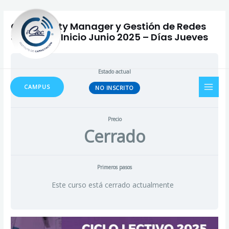
Ir
al
Community Manager y Gestión de Redes
contenido
Sociales – Inicio Junio 2025 – Días Jueves
Estado actual
MAI
CAMPUS
NO INSCRITO
MEN
Precio
Cerrado
Primeros pasos
Este curso está cerrado actualmente