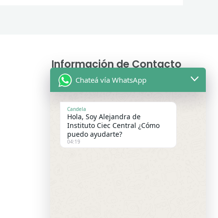
Información de Contacto
Chateá vía WhatsApp
Asesoras Educativas
Lunes a sábados de 9.00 a 13:00 hs
Candela
Hola, Soy Alejandra de
WhatsApp:
+54 9 11 2475-9699
Instituto Ciec Central ¿Cómo
puedo ayudarte?
Lunes a Viernes 15:00 a 21:00 hs –
04:19
WhatsApp:
+54 9 3416 91-9167
Email de Consultas Generales :
institutociecargentina@gmail.com
Webmail
Sistema de Gestión