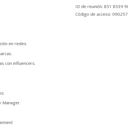
ID de reunión: 851 8539 
Código de acceso: 090257
ción en redes.
marcas.
s con influencers.
os.
ty Manager.
gement