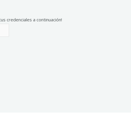
tus credenciales a continuación!
titucional
Secundario a Distancia
Sedes
Bolsa de Trab