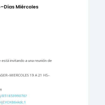
–Días Miércoles
le está invitando a una reunión de
GER–MIERCOLES 19 A 21 HS–
om
/j/85185399076?
NjEYOX86xkdc.1