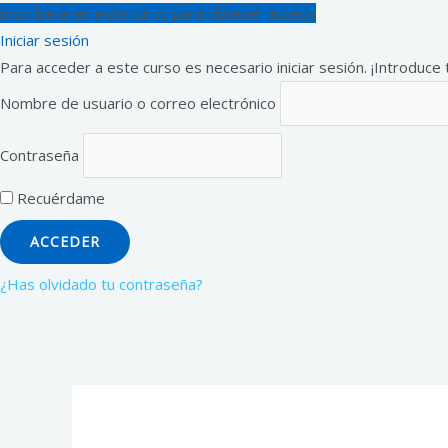
Ir
Inscríbete en este curso para obtener acceso
al
Iniciar sesión
contenido
Para acceder a este curso es necesario iniciar sesión. ¡Introduce 
Nombre de usuario o correo electrónico
Contraseña
Recuérdame
¿Has olvidado tu contraseña?
Inicio
Cursos
Ins