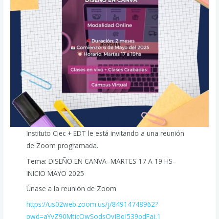
Instituto Ciec + EDT le está invitando a una reunión
de Zoom programada.
Tema: DISEÑO EN CANVA–MARTES 17 A 19 HS–
INICIO MAYO 2025
Únase a la reunión de Zoom
https://us02web.zoom.us/j/84914748962?
pwd=aYyZ90MtjcQwSodsQyJBqJ539pdFaj.1