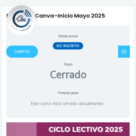
Ir
al
Diseño en Canva–Inicio Mayo 2025
contenido
Estado actual
MAI
NO INSCRITO
CAMPUS
MEN
Precio
Cerrado
Primeros pasos
Este curso está cerrado actualmente