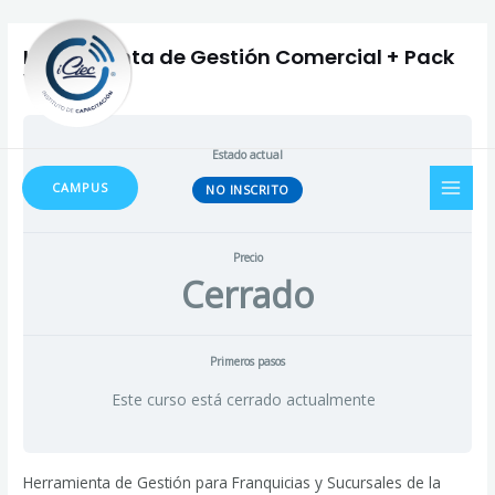
Ir
al
Herramienta de Gestión Comercial + Pack
contenido
Virtual
Estado actual
MAI
CAMPUS
NO INSCRITO
MEN
Precio
Cerrado
Primeros pasos
Este curso está cerrado actualmente
Herramienta de Gestión para Franquicias y Sucursales de la