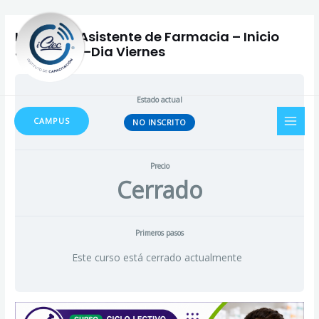
Ir
al
Intensivo Asistente de Farmacia – Inicio
contenido
Julio 2026–Dia Viernes
Estado actual
MAI
CAMPUS
NO INSCRITO
MEN
Precio
Cerrado
Primeros pasos
Este curso está cerrado actualmente