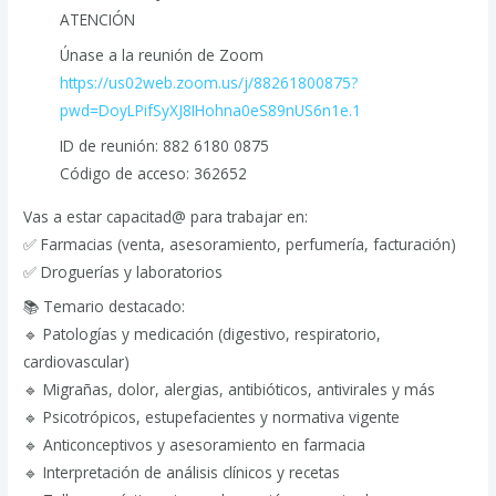
ATENCIÓN
Únase a la reunión de Zoom
https://us02web.zoom.us/j/88261800875?
pwd=DoyLPifSyXJ8IHohna0eS89nUS6n1e.1
ID de reunión: 882 6180 0875
Código de acceso: 362652
Vas a estar capacitad@ para trabajar en:
✅ Farmacias (venta, asesoramiento, perfumería, facturación)
✅ Droguerías y laboratorios
📚 Temario destacado:
🔹 Patologías y medicación (digestivo, respiratorio,
cardiovascular)
🔹 Migrañas, dolor, alergias, antibióticos, antivirales y más
🔹 Psicotrópicos, estupefacientes y normativa vigente
🔹 Anticonceptivos y asesoramiento en farmacia
🔹 Interpretación de análisis clínicos y recetas