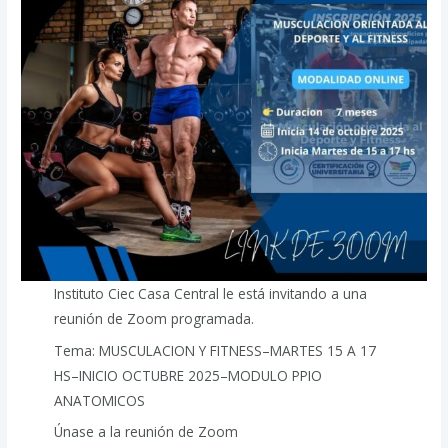
Instituto Ciec Casa Central le está invitando a una
reunión de Zoom programada.
Tema: MUSCULACION Y FITNESS–MARTES 15 A 17
HS–INICIO OCTUBRE 2025–MODULO PPIO
ANATOMICOS
Únase a la reunión de Zoom