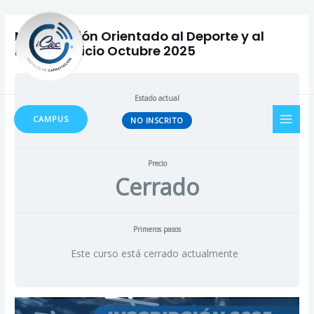
Ir
al
Musculación Orientado al Deporte y al
contenido
Fitness–Inicio Octubre 2025
Estado actual
MAI
CAMPUS
NO INSCRITO
MEN
Precio
Cerrado
Primeros pasos
Este curso está cerrado actualmente