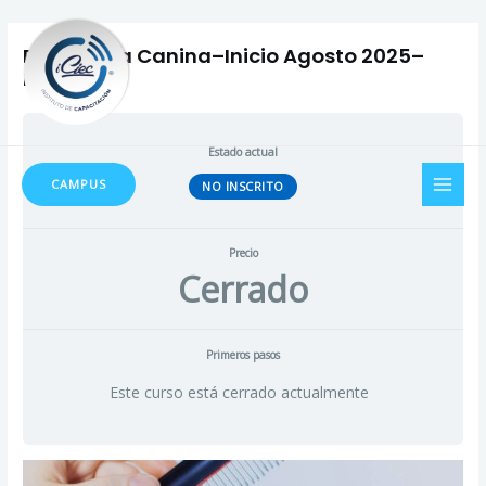
Ir
al
Peluquería Canina–Inicio Agosto 2025–
contenido
Martes
Estado actual
MAI
CAMPUS
NO INSCRITO
MEN
Precio
Cerrado
Primeros pasos
Este curso está cerrado actualmente