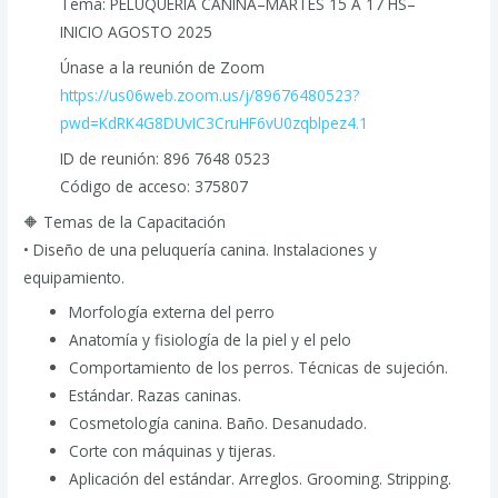
Tema: PELUQUERIA CANINA–MARTES 15 A 17 HS–
INICIO AGOSTO 2025
Únase a la reunión de Zoom
https://us06web.zoom.us/j/89676480523?
pwd=KdRK4G8DUvIC3CruHF6vU0zqblpez4.1
ID de reunión: 896 7648 0523
Código de acceso: 375807
🔶 Temas de la Capacitación
• Diseño de una peluquería canina. Instalaciones y
equipamiento.
Morfología externa del perro
Anatomía y fisiología de la piel y el pelo
Comportamiento de los perros. Técnicas de sujeción.
Estándar. Razas caninas.
Cosmetología canina. Baño. Desanudado.
Corte con máquinas y tijeras.
Aplicación del estándar. Arreglos. Grooming. Stripping.