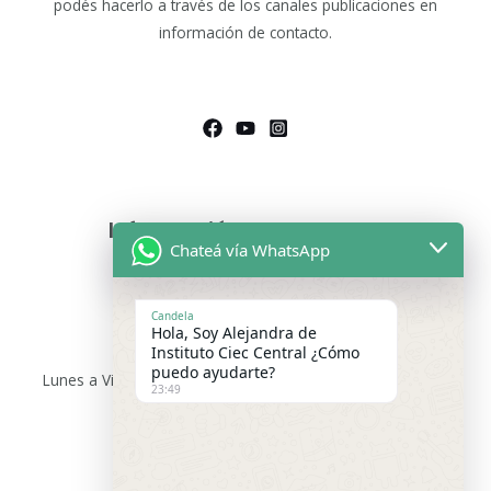
podés hacerlo a través de los canales publicaciones en
información de contacto.
Información de Contacto
Chateá vía WhatsApp
Asesoras Educativas
Lunes a sábados de 9.00 a 13:00 hs
Candela
Hola, Soy Alejandra de
WhatsApp:
+54 9 11 2475-9699
Instituto Ciec Central ¿Cómo
puedo ayudarte?
Lunes a Viernes 15:00 a 21:00 hs –
WhatsApp:
+54 9 3416
23:49
91-9167
Email de Consultas Generales :
institutociecargentina@gmail.com