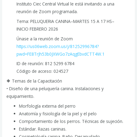
Instituto Ciec Central Virtual le está invitando a una
reunión de Zoom programada.
Tema: PELUQUERIA CANINA–MARTES 15 A 17 HS–
INICIO FEBRERO 2026
Únase a la reunión de Zoom
https://us06web.zoom.us/j/81252996784?
pwd=FE8TrJh53b0JXWGo7zAqgEbvdCTT4W.1
ID de reunión: 812 5299 6784
Código de acceso: 024527
🔶 Temas de la Capacitación
• Diseño de una peluquería canina. Instalaciones y
equipamiento.
Morfología externa del perro
Anatomía y fisiología de la piel y el pelo
Comportamiento de los perros. Técnicas de sujeción.
Estándar. Razas caninas.
Cosmetología canina. Baño. Desanudado.