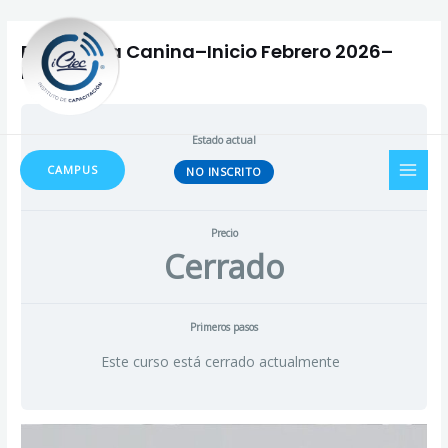
Ir
al
Peluquería Canina–Inicio Febrero 2026–
contenido
Martes
Estado actual
MAI
CAMPUS
NO INSCRITO
MEN
Precio
Cerrado
Primeros pasos
Este curso está cerrado actualmente