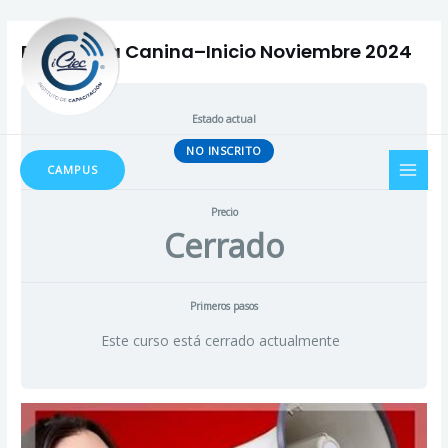
Ir
al
Peluqueria Canina–Inicio Noviembre 2024
contenido
Estado actual
MAI
NO INSCRITO
CAMPUS
MEN
Precio
Cerrado
Primeros pasos
Este curso está cerrado actualmente