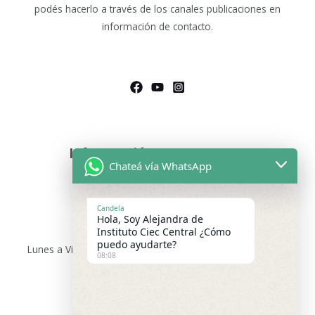
podés hacerlo a través de los canales publicaciones en
información de contacto.
Información de Contacto
Chateá vía WhatsApp
Asesoras Educativas
Lunes a sábados de 9.00 a 13:00 hs
Candela
Hola, Soy Alejandra de
WhatsApp:
+54 9 11 2475-9699
Instituto Ciec Central ¿Cómo
puedo ayudarte?
Lunes a Viernes 15:00 a 21:00 hs –
WhatsApp:
+54 9 3416
08:08
91-9167
Email de Consultas Generales :
institutociecargentina@gmail.com