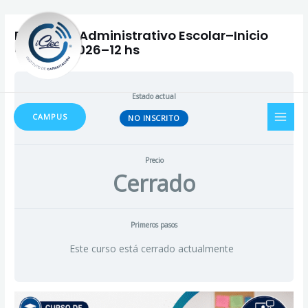
Ir
al
Preceptor Administrativo Escolar–Inicio
contenido
Octubre 2026–12 hs
Estado actual
MAI
CAMPUS
NO INSCRITO
MEN
Precio
Cerrado
Primeros pasos
Este curso está cerrado actualmente