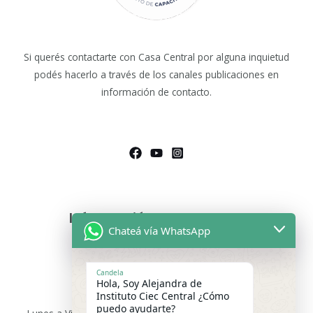
Si querés contactarte con Casa Central por alguna inquietud
podés hacerlo a través de los canales publicaciones en
información de contacto.
Información de Contacto
Chateá vía WhatsApp
Asesoras Educativas
Lunes a sábados de 9.00 a 13:00 hs
Candela
Hola, Soy Alejandra de
WhatsApp:
+54 9 11 2475-9699
Instituto Ciec Central ¿Cómo
puedo ayudarte?