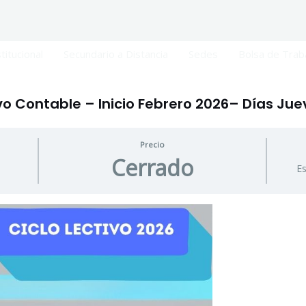
titucional
Secundario a Distancia
Sedes
Bolsa de Trab
vo Contable – Inicio Febrero 2026– Días Jue
Precio
Cerrado
Es