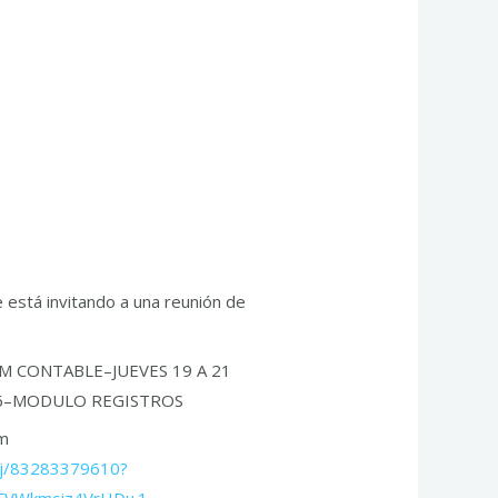
le está invitando a una reunión de
M CONTABLE–JUEVES 19 A 21
26–MODULO REGISTROS
om
/j/83283379610?