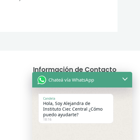
Información de Contacto
Chateá vía WhatsApp
Asesoras Educativas
Lunes a sábados de 9.00 a 13:00 hs
Candela
Hola, Soy Alejandra de
WhatsApp:
+54 9 11 2475-9699
Instituto Ciec Central ¿Cómo
puedo ayudarte?
Lunes a Viernes 15:00 a 21:00 hs –
18:16
WhatsApp:
+54 9 3416 91-9167
Email de Consultas Generales :