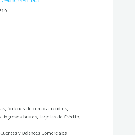
FVWkmcjz4VrHDu.1
9610
ías, órdenes de compra, remitos,
, ingresos brutos, tarjetas de Crédito,
. Cuentas y Balances Comerciales.