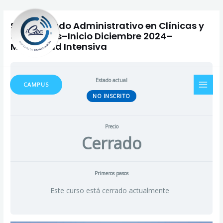
Ir
al
Secretariado Administrativo en Clínicas y
contenido
Sanatorios–Inicio Diciembre 2024–
Modalidad Intensiva
MAI
Estado actual
CAMPUS
MEN
NO INSCRITO
Precio
Cerrado
Primeros pasos
Este curso está cerrado actualmente