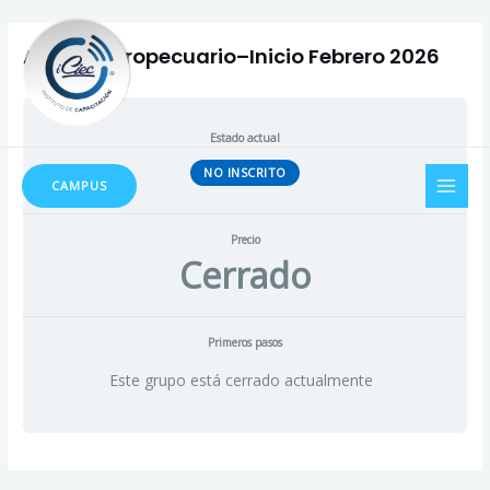
Ir
Navegación
al
de
Asesor Agropecuario–Inicio Febrero 2026
contenido
entradas
Estado actual
MAI
NO INSCRITO
CAMPUS
MEN
Precio
Cerrado
Primeros pasos
Este grupo está cerrado actualmente