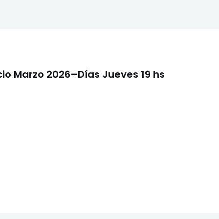
titucional
Secundario a Distancia
Sedes
Bolsa de Trab
io Marzo 2026–Días Jueves 19 hs