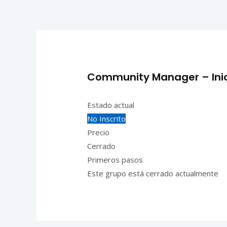
Ir
Inicio
Cursos
Ins
al
contenido
Navegación
de
entradas
Community Manager – Inic
Estado actual
No Inscrito
Precio
Cerrado
Primeros pasos
Este grupo está cerrado actualmente