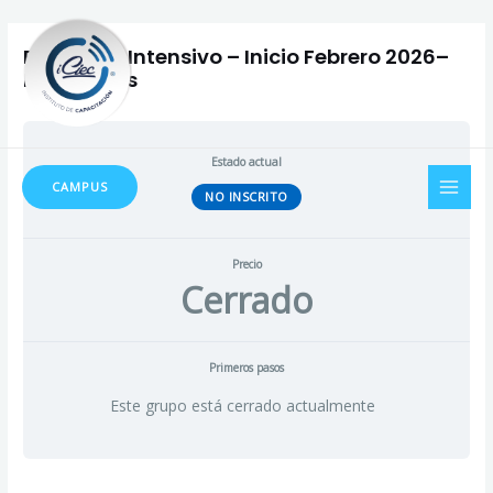
Ir
Navegación
al
de
Farmacia Intensivo – Inicio Febrero 2026–
contenido
entradas
Dia Viernes
MAI
Estado actual
CAMPUS
NO INSCRITO
MEN
Precio
Cerrado
Primeros pasos
Este grupo está cerrado actualmente