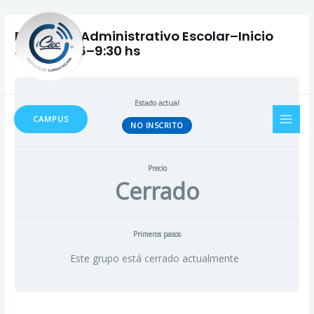
Ir
Navegación
al
de
Preceptor Administrativo Escolar–Inicio
contenido
entradas
Junio 2026–9:30 hs
MAI
Estado actual
CAMPUS
NO INSCRITO
MEN
Precio
Cerrado
Primeros pasos
Este grupo está cerrado actualmente