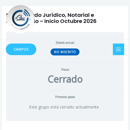
Ir
Navegación
al
de
Secretariado Jurídico, Notarial e
contenido
entradas
Inmobiliario – Inicio Octubre 2026
MAI
Estado actual
CAMPUS
NO INSCRITO
MEN
Precio
Cerrado
Primeros pasos
Este grupo está cerrado actualmente