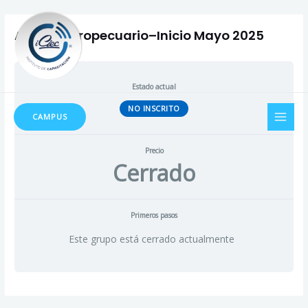
Ir
Navegación
al
de
Asesor Agropecuario–Inicio Mayo 2025
contenido
entradas
Estado actual
MAI
NO INSCRITO
CAMPUS
MEN
Precio
Cerrado
Primeros pasos
Este grupo está cerrado actualmente