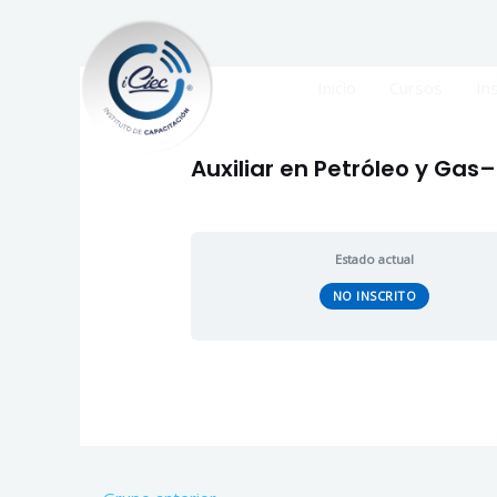
Ir
al
contenido
Navegación
Inicio
Cursos
Ins
de
entradas
Auxiliar en Petróleo y Gas–
Estado actual
NO INSCRITO