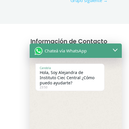
Grupo siguiente
→
Información de Contacto
Chateá vía WhatsApp
Asesoras Educativas
Lunes a sábados de 9.00 a 13:00 hs
Candela
Hola, Soy Alejandra de
WhatsApp:
+54 9 11 2475-9699
Instituto Ciec Central ¿Cómo
puedo ayudarte?
Lunes a Viernes 15:00 a 21:00 hs –
23:50
WhatsApp:
+54 9 3416 91-9167
Email de Consultas Generales :
institutociecargentina@gmail.com
Webmail
Sistema de Gestión