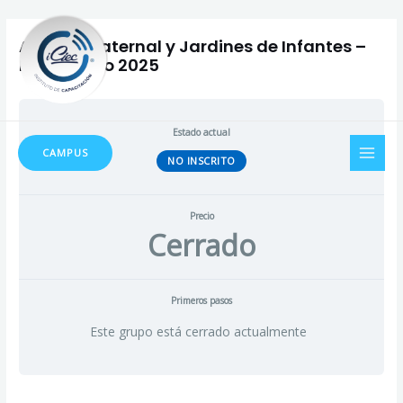
Ir
Navegación
al
de
Auxiliar Maternal y Jardines de Infantes –
contenido
entradas
Inicio Mayo 2025
MAI
Estado actual
CAMPUS
NO INSCRITO
MEN
Precio
Cerrado
Primeros pasos
Este grupo está cerrado actualmente