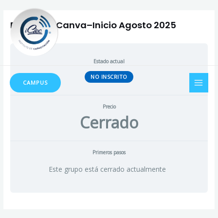
Ir
Navegación
al
de
Diseño en Canva–Inicio Agosto 2025
contenido
entradas
Estado actual
MAI
NO INSCRITO
CAMPUS
MEN
Precio
Cerrado
Primeros pasos
Este grupo está cerrado actualmente