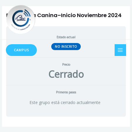
Ir
Navegación
al
de
Peluquería Canina–Inicio Noviembre 2024
contenido
entradas
Estado actual
MAI
NO INSCRITO
CAMPUS
MEN
Precio
Cerrado
Primeros pasos
Este grupo está cerrado actualmente