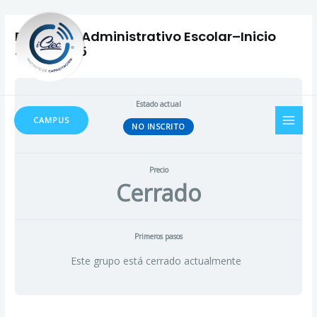
Ir
Navegación
al
de
Preceptor Administrativo Escolar–Inicio
contenido
entradas
Junio 2025
MAI
Estado actual
CAMPUS
NO INSCRITO
MEN
Precio
Cerrado
Primeros pasos
Este grupo está cerrado actualmente