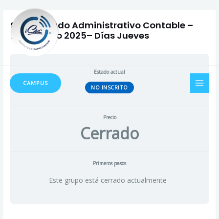
Ir
Navegación
al
de
Secretariado Administrativo Contable –
contenido
entradas
Inicio Enero 2025– Días Jueves
MAI
Estado actual
CAMPUS
NO INSCRITO
MEN
Precio
Cerrado
Primeros pasos
Este grupo está cerrado actualmente