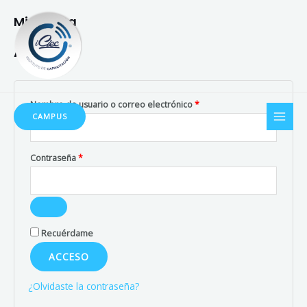
Ir
Obligatorio
Obligatorio
Mi cuenta
al
contenido
Acceder
MAI
Nombre de usuario o correo electrónico
*
CAMPUS
MEN
Contraseña
*
Recuérdame
ACCESO
¿Olvidaste la contraseña?