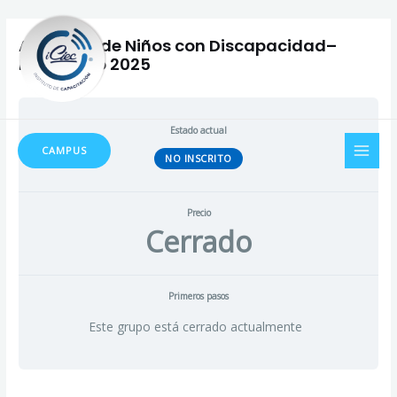
Ir
Navegación
al
de
Asistente de Niños con Discapacidad–
contenido
entradas
Inicio Julio 2025
MAI
Estado actual
CAMPUS
NO INSCRITO
MEN
Precio
Cerrado
Primeros pasos
Este grupo está cerrado actualmente