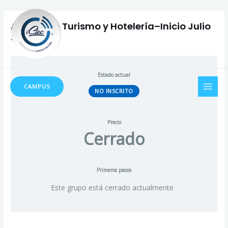
Ir
Navegación
al
de
Auxiliar en Turismo y Hotelería–Inicio Julio
contenido
entradas
2025
MAI
Estado actual
CAMPUS
NO INSCRITO
MEN
Precio
Cerrado
Primeros pasos
Este grupo está cerrado actualmente