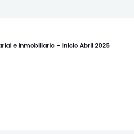
titucional
Secundario a Distancia
Sedes
Bolsa de Trab
ial e Inmobiliario – Inicio Abril 2025