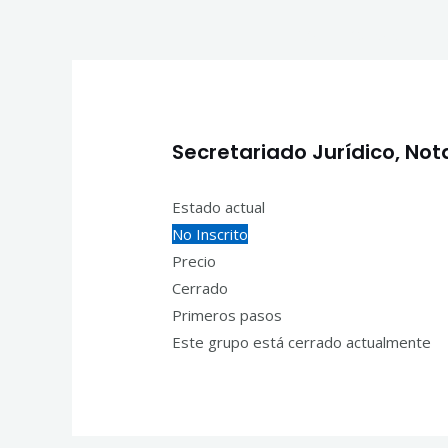
Ir
Inicio
Cursos
Ins
al
contenido
Navegación
de
entradas
Secretariado Jurídico, Notar
Estado actual
No Inscrito
Precio
Cerrado
Primeros pasos
Este grupo está cerrado actualmente