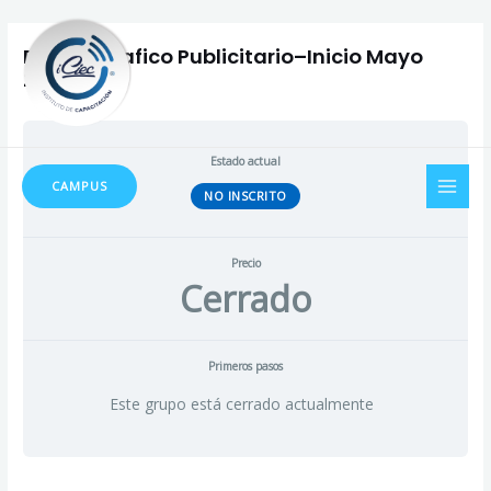
Ir
Navegación
al
de
Diseño Grafico Publicitario–Inicio Mayo
contenido
entradas
2025
MAI
Estado actual
CAMPUS
NO INSCRITO
MEN
Precio
Cerrado
Primeros pasos
Este grupo está cerrado actualmente